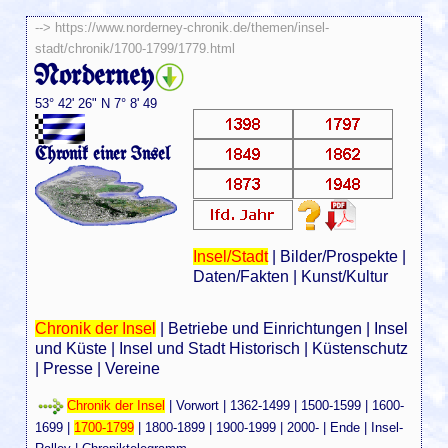
-->
https://www.norderney-chronik.de/themen/insel-
stadt/chronik/1700-1799/1779.html
Norderney
53° 42' 26" N 7° 8' 49
Chronik einer Insel
Insel/Stadt
|
Bilder/Prospekte
|
Daten/Fakten
|
Kunst/Kultur
Chronik der Insel
|
Betriebe und Einrichtungen
|
Insel
und Küste
|
Insel und Stadt Historisch
|
Küstenschutz
|
Presse
|
Vereine
Chronik der Insel
|
Vorwort
|
1362-1499
|
1500-1599
|
1600-
1699
|
1700-1799
|
1800-1899
|
1900-1999
|
2000-
|
Ende
|
Insel-