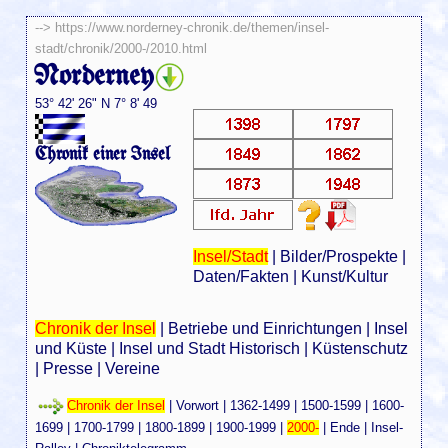
-->
https://www.norderney-chronik.de/themen/insel-
stadt/chronik/2000-/2010.html
Norderney
53° 42' 26" N 7° 8' 49
Chronik einer Insel
Insel/Stadt
|
Bilder/Prospekte
|
Daten/Fakten
|
Kunst/Kultur
Chronik der Insel
|
Betriebe und Einrichtungen
|
Insel
und Küste
|
Insel und Stadt Historisch
|
Küstenschutz
|
Presse
|
Vereine
Chronik der Insel
|
Vorwort
|
1362-1499
|
1500-1599
|
1600-
1699
|
1700-1799
|
1800-1899
|
1900-1999
|
2000-
|
Ende
|
Insel-