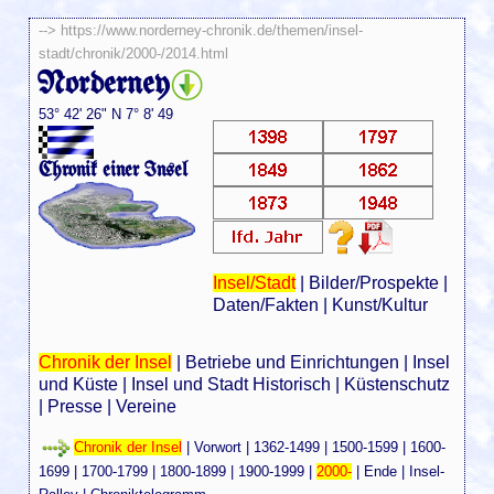
-->
https://www.norderney-chronik.de/themen/insel-
stadt/chronik/2000-/2014.html
Norderney
53° 42' 26" N 7° 8' 49
Chronik einer Insel
Insel/Stadt
|
Bilder/Prospekte
|
Daten/Fakten
|
Kunst/Kultur
Chronik der Insel
|
Betriebe und Einrichtungen
|
Insel
und Küste
|
Insel und Stadt Historisch
|
Küstenschutz
|
Presse
|
Vereine
Chronik der Insel
|
Vorwort
|
1362-1499
|
1500-1599
|
1600-
1699
|
1700-1799
|
1800-1899
|
1900-1999
|
2000-
|
Ende
|
Insel-