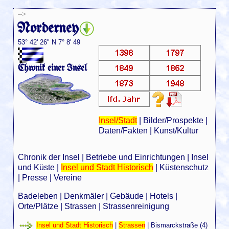
-->
Norderney
53° 42' 26" N 7° 8' 49
Chronik einer Insel
Insel/Stadt
|
Bilder/Prospekte
|
Daten/Fakten
|
Kunst/Kultur
Chronik der Insel
|
Betriebe und Einrichtungen
|
Insel
und Küste
|
Insel und Stadt Historisch
|
Küstenschutz
|
Presse
|
Vereine
Badeleben
|
Denkmäler
|
Gebäude
|
Hotels
|
Orte/Plätze
|
Strassen
|
Strassenreinigung
Insel und Stadt Historisch
|
Strassen
|
Bismarckstraße (4)