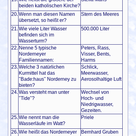
beiden katholischen Kirche?
20.
Wenn man diesen Namen
Stern des Meeres
übersetzt, so heißt er?
21.
Wie viele Liter Wasser
500.000 Liter
befinden sich im
Wasserturm?
22.
Nenne 5 typische
Peters, Rass,
Norderneyer
Visser, Bents,
Familiennamen:
Harms
23.
Welche 3 natürlichen
Schlick,
Kurmittel hat das
Meerwasser,
"Bade:haus" Norderney zu
Aerosolhaltige Luft
bieten?
24.
Was versteht man unter
Wechsel von
"Tide"?
Hoch- und
Niedrigwasser,
Gezeiten.
25.
Wie nennt man die
Priele
Wasserläufe im Watt?
26.
Wie heißt das Norderneyer
Bernhard Gruben