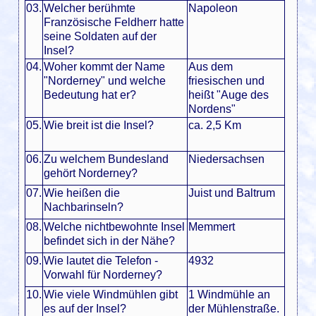
03.
Welcher berühmte
Napoleon
Französische Feldherr hatte
seine Soldaten auf der
Insel?
04.
Woher kommt der Name
Aus dem
"Norderney" und welche
friesischen und
Bedeutung hat er?
heißt "Auge des
Nordens"
05.
Wie breit ist die Insel?
ca. 2,5 Km
06.
Zu welchem Bundesland
Niedersachsen
gehört Norderney?
07.
Wie heißen die
Juist und Baltrum
Nachbarinseln?
08.
Welche nichtbewohnte Insel
Memmert
befindet sich in der Nähe?
09.
Wie lautet die Telefon -
4932
Vorwahl für Norderney?
10.
Wie viele Windmühlen gibt
1 Windmühle an
es auf der Insel?
der Mühlenstraße.