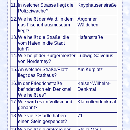
11.
In welcher Strasse liegt die
Knyphausenstraße
Polizeiwache?
12.
Wie heißt der Wald, in dem
Argonner
das Fischerhausmuseum
Wäldchen
liegt?
13.
Wie heißt die Straße, die
Hafenstraße
vom Hafen in die Stadt
führt?
14.
Wie heipt der Bürgermeister
Ludwig Salverius
von Norderney?
15.
An welcher Straße/Platz
Am Kurplatz
liegt das Rathaus?
16.
In der Friedrichstraße
Kaiser-Wilhelm-
befindet sich ein Denkmal.
Denkmal
Wie heißt es?
17.
Wie wird es im Volksmund
Klamottendenkmal
genannt?
18.
Wie viele Städte haben
71
einen Stein gespendet?
19.
Wie heißt die größere der
Stella Maris