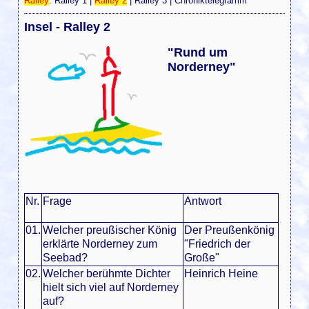
Ralley
:
Ralley 1
|
Ralley 2
|
Ralley 3
|
Chroniktelegramm
Insel - Ralley 2
"Rund um
Norderney"
Nr.
Frage
Antwort
01.
Welcher preußischer König
Der Preußenkönig
erklärte Norderney zum
"Friedrich der
Seebad?
Große"
02.
Welcher berühmte Dichter
Heinrich Heine
hielt sich viel auf Norderney
auf?