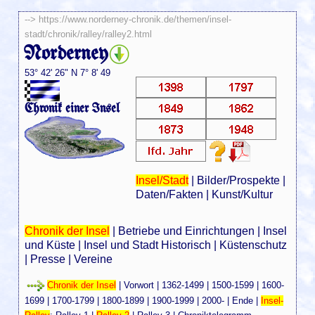
-->
https://www.norderney-chronik.de/themen/insel-
stadt/chronik/ralley/ralley2.html
Norderney
53° 42' 26" N 7° 8' 49
Chronik einer Insel
Insel/Stadt
|
Bilder/Prospekte
|
Daten/Fakten
|
Kunst/Kultur
Chronik der Insel
|
Betriebe und Einrichtungen
|
Insel
und Küste
|
Insel und Stadt Historisch
|
Küstenschutz
|
Presse
|
Vereine
Chronik der Insel
|
Vorwort
|
1362-1499
|
1500-1599
|
1600-
1699
|
1700-1799
|
1800-1899
|
1900-1999
|
2000-
|
Ende
|
Insel-